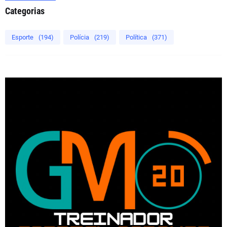
Categorias
Esporte
(194)
Polícia
(219)
Política
(371)