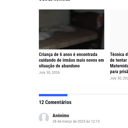
Criança de 6 anos é encontrada
Técnica 
cuidando de irmãos mais novos em
de tentar
situação de abandono
Maternida
para pris
July 30, 2026
July 30, 20
12 Comentários
Anônimo
28 de março de 2023 às 12:13