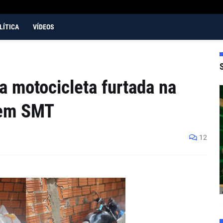
LÍTICA
VÍDEOS
za motocicleta furtada na
 em SMT
12