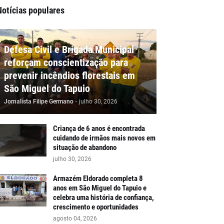
Notícias populares
Defesa Civil e Brigada Municipal
reforçam conscientização para
prevenir incêndios florestais em
São Miguel do Tapuio
Jornalista Filipe Germano
-
julho 30, 2026
Criança de 6 anos é encontrada
cuidando de irmãos mais novos em
situação de abandono
julho 30, 2026
Armazém Eldorado completa 8
anos em São Miguel do Tapuio e
celebra uma história de confiança,
crescimento e oportunidades
agosto 04, 2026