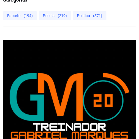
Esporte
(194)
Polícia
(219)
Política
(371)