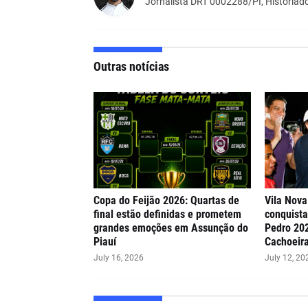
Jornalista DRT 0002288/PI, Historiado
Outras notícias
Copa do Feijão 2026: Quartas de
Vila Nova
final estão definidas e prometem
conquista
grandes emoções em Assunção do
Pedro 20
Piauí
Cachoeir
July 16, 2026
July 12, 20