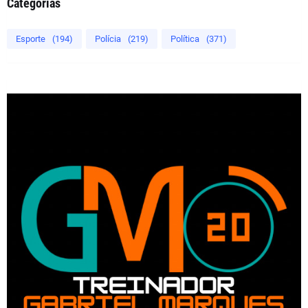
Categorias
Esporte
(194)
Polícia
(219)
Política
(371)