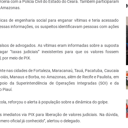
ceria com a Polícia Civil do Estado do Ceará. Também participaram
e Amazonas.
nicas de engenharia social para enganar vítimas e teria acessado
essas informações, os suspeitos identificavam pessoas com ações
 falsos de advogados. As vítimas eram informadas sobre a suposta
pagar “taxas judiciais” inexistentes para que os valores fossem
, por meio de PIX.
te nas cidades de Fortaleza, Maracanaú, Tauá, Pacatuba, Caucaia
Goiás, Manaus e Borba, no Amazonas, além de Recife e Paulista, em
oio da Superintendência de Operações Integradas (SOI) e da
o Piauí.
a, reforçou o alerta à população sobre a dinâmica do golpe.
imediatos via PIX para liberação de valores judiciais. Na dúvida,
mero oficial já conhecido”, alertou o delegado.