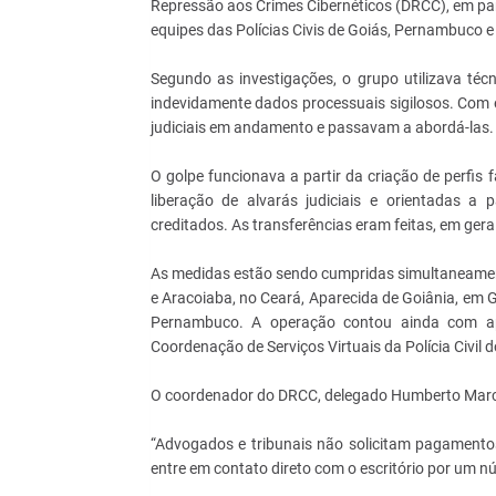
Repressão aos Crimes Cibernéticos (DRCC), em par
equipes das Polícias Civis de Goiás, Pernambuco 
Segundo as investigações, o grupo utilizava téc
indevidamente dados processuais sigilosos. Com 
judiciais em andamento e passavam a abordá-las.
O golpe funcionava a partir da criação de perfis
liberação de alvarás judiciais e orientadas a 
creditados. As transferências eram feitas, em geral
As medidas estão sendo cumpridas simultaneamen
e Aracoiaba, no Ceará, Aparecida de Goiânia, em 
Pernambuco. A operação contou ainda com ap
Coordenação de Serviços Virtuais da Polícia Civil d
O coordenador do DRCC, delegado Humberto Marcol
“Advogados e tribunais não solicitam pagamentos 
entre em contato direto com o escritório por um nú