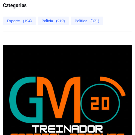
Categorias
Esporte
(194)
Polícia
(219)
Política
(371)