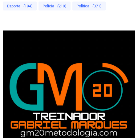
Esporte
(194)
Polícia
(219)
Política
(371)