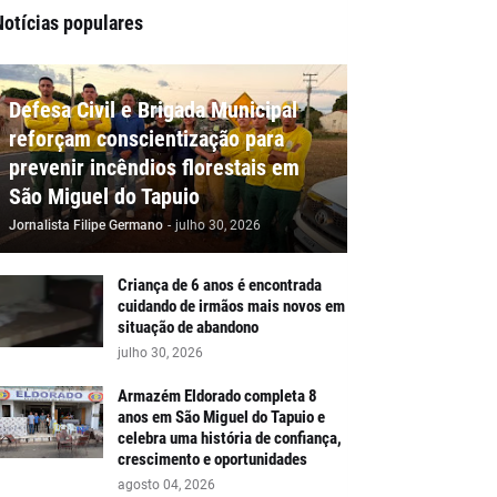
Notícias populares
Defesa Civil e Brigada Municipal
reforçam conscientização para
prevenir incêndios florestais em
São Miguel do Tapuio
Jornalista Filipe Germano
-
julho 30, 2026
Criança de 6 anos é encontrada
cuidando de irmãos mais novos em
situação de abandono
julho 30, 2026
Armazém Eldorado completa 8
anos em São Miguel do Tapuio e
celebra uma história de confiança,
crescimento e oportunidades
agosto 04, 2026