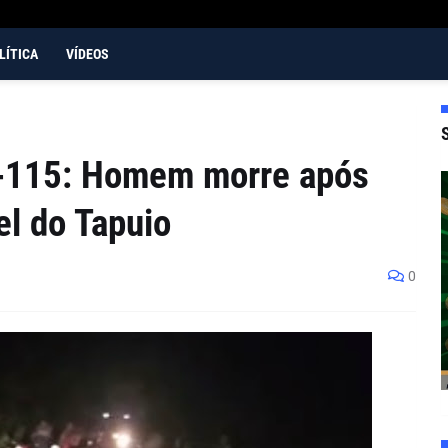
LÍTICA
VÍDEOS
I-115: Homem morre após
l do Tapuio
0