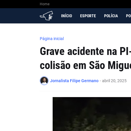
Home
INÍCIO
ESPORTE
POLÍCIA
PO
Página inicial
Grave acidente na P
colisão em São Migue
Jornalista Filipe Germano
-
abril 20, 2025