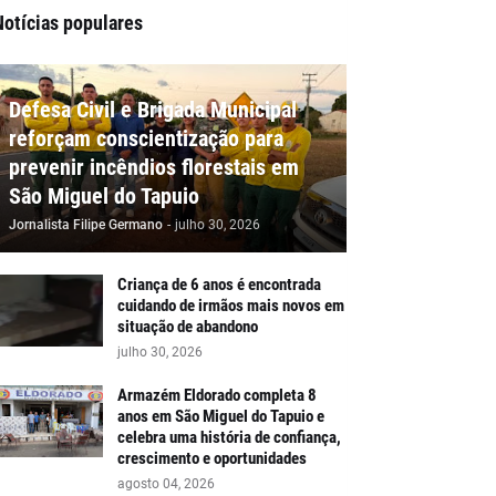
Notícias populares
Defesa Civil e Brigada Municipal
reforçam conscientização para
prevenir incêndios florestais em
São Miguel do Tapuio
Jornalista Filipe Germano
-
julho 30, 2026
Criança de 6 anos é encontrada
cuidando de irmãos mais novos em
situação de abandono
julho 30, 2026
Armazém Eldorado completa 8
anos em São Miguel do Tapuio e
celebra uma história de confiança,
crescimento e oportunidades
agosto 04, 2026