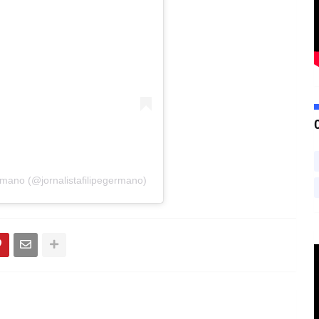
mano (@jornalistafilipegermano)