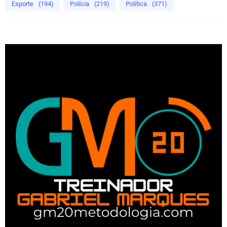
Esporte
(194)
Polícia
(219)
Política
(371)