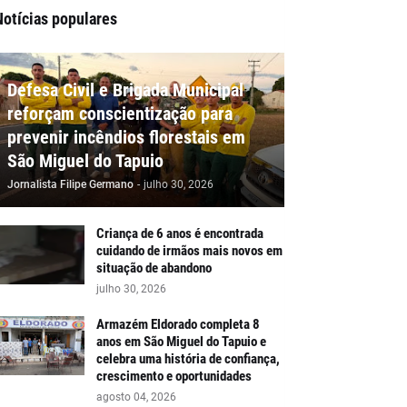
Notícias populares
Defesa Civil e Brigada Municipal
reforçam conscientização para
prevenir incêndios florestais em
São Miguel do Tapuio
Jornalista Filipe Germano
-
julho 30, 2026
Criança de 6 anos é encontrada
cuidando de irmãos mais novos em
situação de abandono
julho 30, 2026
Armazém Eldorado completa 8
anos em São Miguel do Tapuio e
celebra uma história de confiança,
crescimento e oportunidades
agosto 04, 2026