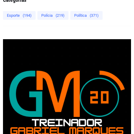
Esporte
(194)
Polícia
(219)
Política
(371)