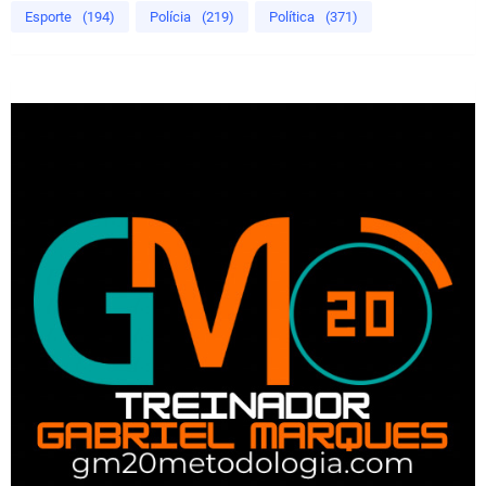
Esporte
(194)
Polícia
(219)
Política
(371)