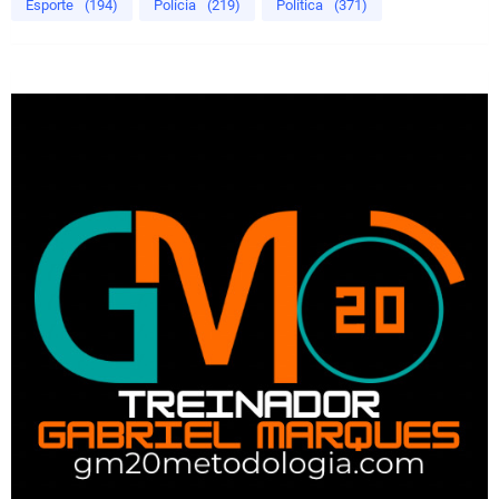
Esporte
(194)
Polícia
(219)
Política
(371)