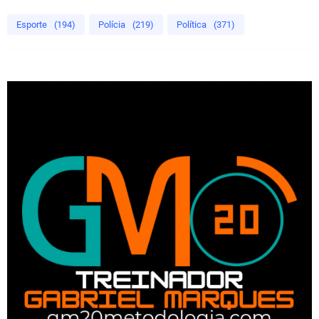
Esporte
(194)
Polícia
(219)
Política
(371)