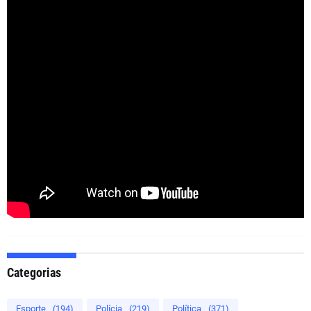
Categorias
Esporte
(194)
Polícia
(219)
Política
(371)