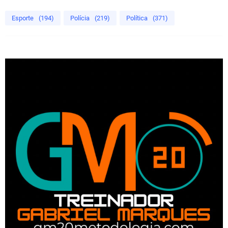
Esporte
(194)
Polícia
(219)
Política
(371)