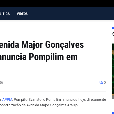
LÍTICA
VÍDEOS
enida Major Gonçalves
 anuncia Pompilim em
26
0
da
APPM
, Pompílio Evaristo, o Pompilim, anunciou hoje, diretamente
e modernização da Avenida Major Gonçalves Araújo.