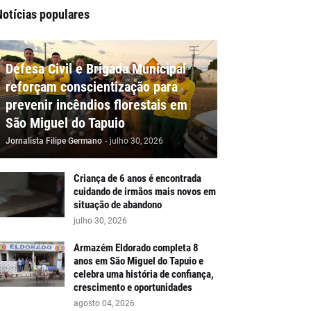
Notícias populares
Defesa Civil e Brigada Municipal
reforçam conscientização para
prevenir incêndios florestais em
São Miguel do Tapuio
Jornalista Filipe Germano
-
julho 30, 2026
Criança de 6 anos é encontrada
cuidando de irmãos mais novos em
situação de abandono
julho 30, 2026
Armazém Eldorado completa 8
anos em São Miguel do Tapuio e
celebra uma história de confiança,
crescimento e oportunidades
agosto 04, 2026