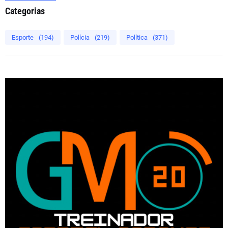
Categorias
Esporte
(194)
Polícia
(219)
Política
(371)