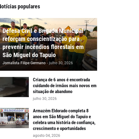
Notícias populares
Defesa Civil e Brigada Municipal
reforçam conscientização para
prevenir incêndios florestais em
São Miguel do Tapuio
Jornalista Filipe Germano
-
julho 30, 2026
Criança de 6 anos é encontrada
cuidando de irmãos mais novos em
situação de abandono
julho 30, 2026
Armazém Eldorado completa 8
anos em São Miguel do Tapuio e
celebra uma história de confiança,
crescimento e oportunidades
agosto 04, 2026