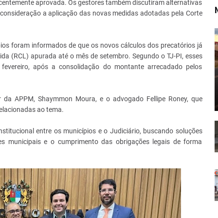
centemente aprovada. Os gestores também discutiram alternativas
m consideração a aplicação das novas medidas adotadas pela Corte
ios foram informados de que os novos cálculos dos precatórios já
uida (RCL) apurada até o mês de setembro. Segundo o TJ-PI, esses
fevereiro, após a consolidação do montante arrecadado pelos
r da APPM, Shaymmon Moura, e o advogado Fellipe Roney, que
relacionadas ao tema.
nstitucional entre os municípios e o Judiciário, buscando soluções
ões municipais e o cumprimento das obrigações legais de forma