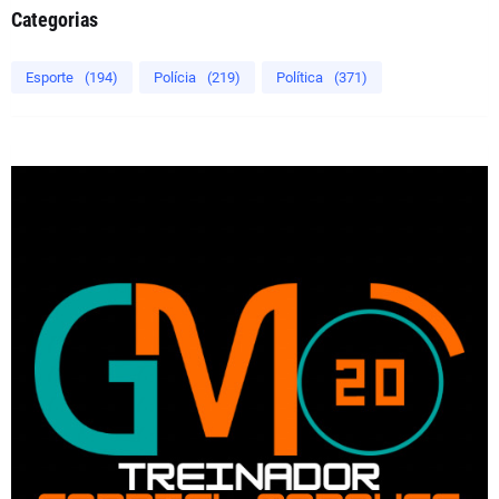
Categorias
Esporte
(194)
Polícia
(219)
Política
(371)