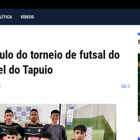
LÍTICA
VÍDEOS
lo do torneio de futsal do
l do Tapuio
5
0