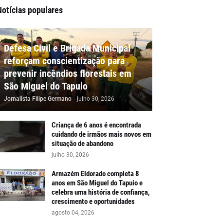
Notícias populares
Defesa Civil e Brigada Municipal
reforçam conscientização para
prevenir incêndios florestais em
São Miguel do Tapuio
Jornalista Filipe Germano
-
julho 30, 2026
Criança de 6 anos é encontrada
cuidando de irmãos mais novos em
situação de abandono
julho 30, 2026
Armazém Eldorado completa 8
anos em São Miguel do Tapuio e
celebra uma história de confiança,
crescimento e oportunidades
agosto 04, 2026