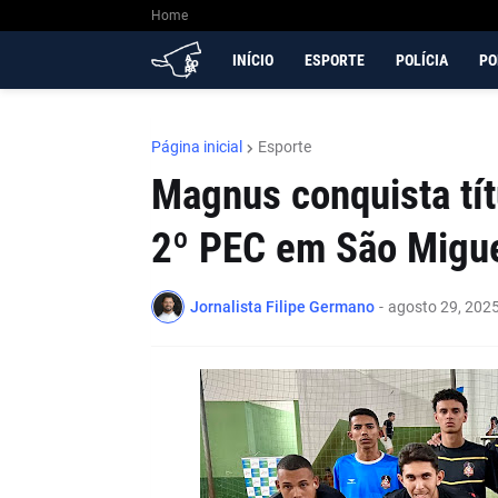
Home
INÍCIO
ESPORTE
POLÍCIA
PO
Página inicial
Esporte
Magnus conquista títu
2º PEC em São Migue
Jornalista Filipe Germano
-
agosto 29, 202