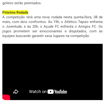
goleiro serão premiados.
Próxima Rodada
A competição terá uma nova rodada nesta quinta-feira, 08 de
maio, com dois confrontos. Às 19h, o Atlético Tapuio enfrenta
o Juventude, e às 20h, o Açude FC enfrenta o Amigos FC. Os
jogos prometem ser emocionantes e disputados, com as
equipes buscando garantir seus lugares na competição.