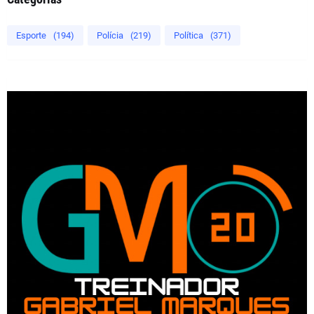
Esporte
(194)
Polícia
(219)
Política
(371)