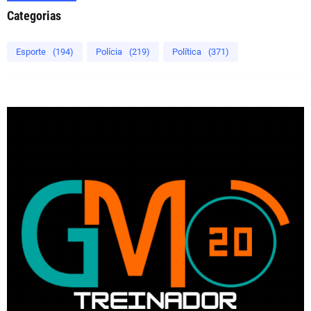
Categorias
Esporte
(194)
Polícia
(219)
Política
(371)