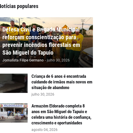
Notícias populares
Defesa Civil e Brigada Municipal
reforçam conscientização para
prevenir incêndios florestais em
São Miguel do Tapuio
Jornalista Filipe Germano
-
julho 30, 2026
Criança de 6 anos é encontrada
cuidando de irmãos mais novos em
situação de abandono
julho 30, 2026
Armazém Eldorado completa 8
anos em São Miguel do Tapuio e
celebra uma história de confiança,
crescimento e oportunidades
agosto 04, 2026