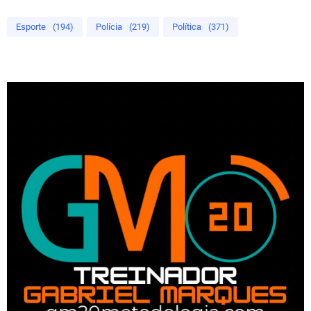
Esporte
(194)
Polícia
(219)
Política
(371)