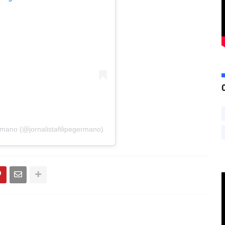
mano (@jornalistafilipegermano)