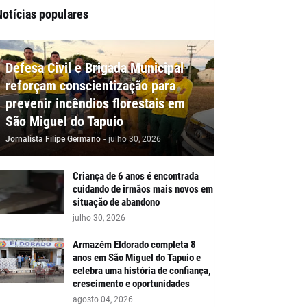
Notícias populares
Defesa Civil e Brigada Municipal
reforçam conscientização para
prevenir incêndios florestais em
São Miguel do Tapuio
Jornalista Filipe Germano
-
julho 30, 2026
Criança de 6 anos é encontrada
cuidando de irmãos mais novos em
situação de abandono
julho 30, 2026
Armazém Eldorado completa 8
anos em São Miguel do Tapuio e
celebra uma história de confiança,
crescimento e oportunidades
agosto 04, 2026