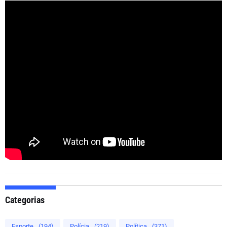
Categorias
Esporte
(194)
Polícia
(219)
Política
(371)