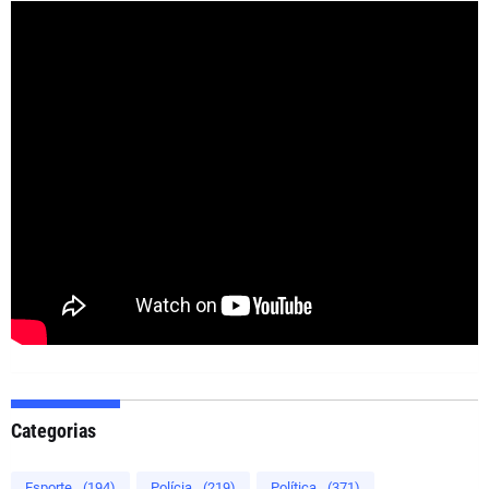
Categorias
Esporte
(194)
Polícia
(219)
Política
(371)