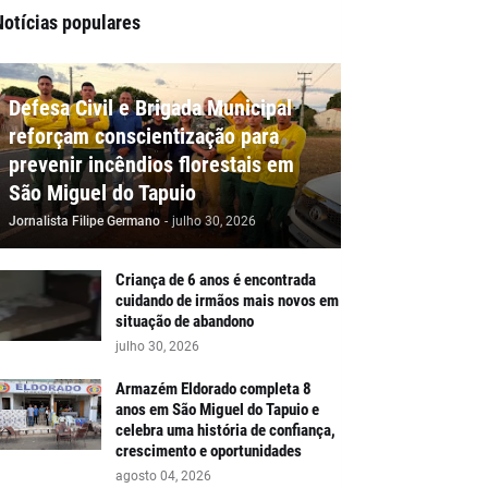
Notícias populares
Defesa Civil e Brigada Municipal
reforçam conscientização para
prevenir incêndios florestais em
São Miguel do Tapuio
Jornalista Filipe Germano
-
julho 30, 2026
Criança de 6 anos é encontrada
cuidando de irmãos mais novos em
situação de abandono
julho 30, 2026
Armazém Eldorado completa 8
anos em São Miguel do Tapuio e
celebra uma história de confiança,
crescimento e oportunidades
agosto 04, 2026