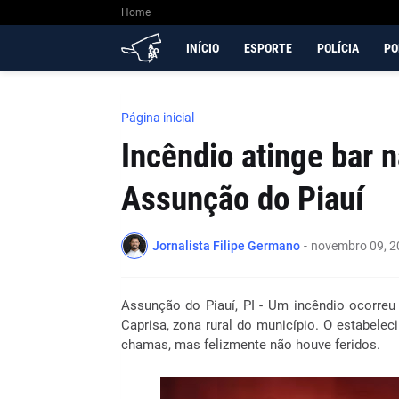
Home
INÍCIO
ESPORTE
POLÍCIA
PO
Página inicial
Incêndio atinge bar 
Assunção do Piauí
Jornalista Filipe Germano
-
novembro 09, 2
Assunção do Piauí, PI - Um incêndio ocorre
Caprisa, zona rural do município. O estabelec
chamas, mas felizmente não houve feridos.