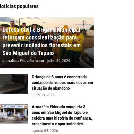
Notícias populares
Defesa Civil e Brigada Municipal
reforçam conscientização para
prevenir incêndios florestais em
São Miguel do Tapuio
Jornalista Filipe Germano
-
julho 30, 2026
Criança de 6 anos é encontrada
cuidando de irmãos mais novos em
situação de abandono
julho 30, 2026
Armazém Eldorado completa 8
anos em São Miguel do Tapuio e
celebra uma história de confiança,
crescimento e oportunidades
agosto 04, 2026