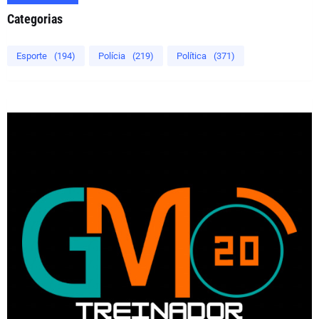
Categorias
Esporte
(194)
Polícia
(219)
Política
(371)