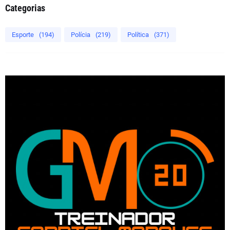
Categorias
Esporte
(194)
Polícia
(219)
Política
(371)