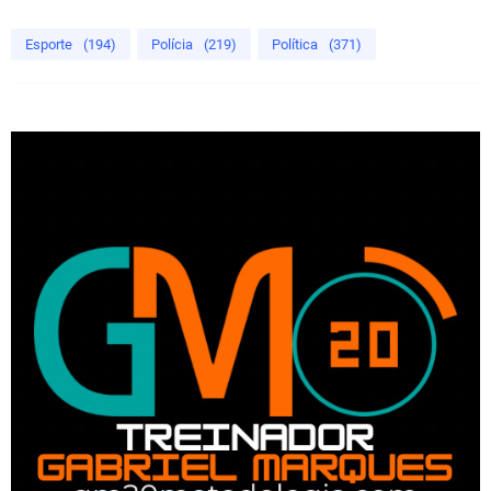
Esporte
(194)
Polícia
(219)
Política
(371)