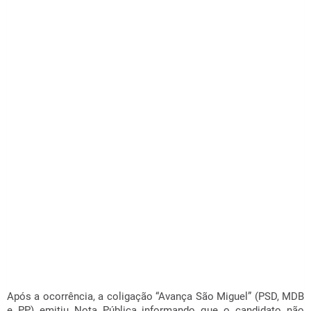
Após a ocorrência, a coligação “Avança São Miguel” (PSD, MDB
e PP) emitiu Nota Pública informando que o candidato não