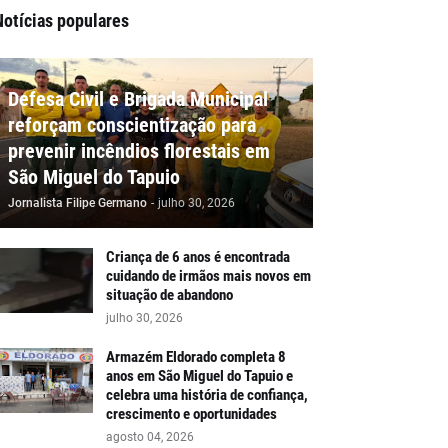
Notícias populares
Defesa Civil e Brigada Municipal
reforçam conscientização para
prevenir incêndios florestais em
São Miguel do Tapuio
Jornalista Filipe Germano
-
julho 30, 2026
Criança de 6 anos é encontrada
cuidando de irmãos mais novos em
situação de abandono
julho 30, 2026
Armazém Eldorado completa 8
anos em São Miguel do Tapuio e
celebra uma história de confiança,
crescimento e oportunidades
agosto 04, 2026