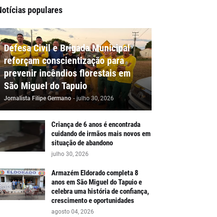
Notícias populares
Defesa Civil e Brigada Municipal
reforçam conscientização para
prevenir incêndios florestais em
São Miguel do Tapuio
Jornalista Filipe Germano
-
julho 30, 2026
Criança de 6 anos é encontrada
cuidando de irmãos mais novos em
situação de abandono
julho 30, 2026
Armazém Eldorado completa 8
anos em São Miguel do Tapuio e
celebra uma história de confiança,
crescimento e oportunidades
agosto 04, 2026