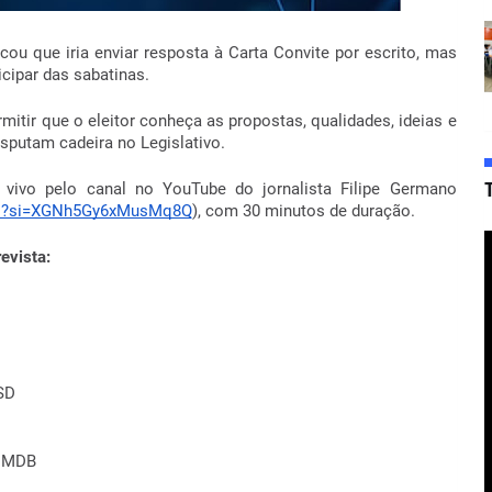
u que iria enviar resposta à Carta Convite por escrito, mas
icipar das sabatinas.
itir que o eleitor conheça as propostas, qualidades, ideias e
isputam cadeira no Legislativo.
 vivo pelo canal no YouTube do jornalista Filipe Germano
mano?si=XGNh5Gy6xMusMq8Q
), com 30 minutos de duração.
revista:
SD
o MDB