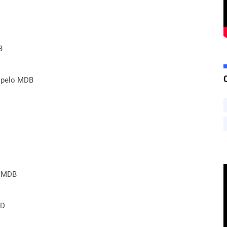
B
a pelo MDB
o MDB
SD