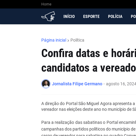
Home
INÍCIO
ESPORTE
POLÍCIA
PO
Página inicial
Política
Confira datas e horá
candidatos a vereado
Jornalista Filipe Germano
-
agosto 16, 202
A direção do Portal São Miguel Agora apresenta 
vereador nas eleições deste ano no município de S
Para a realização das sabatinas o Portal encamin
campanhas dos partidos políticos do município de
cargo de vereador para sabatina no quadro Conversa