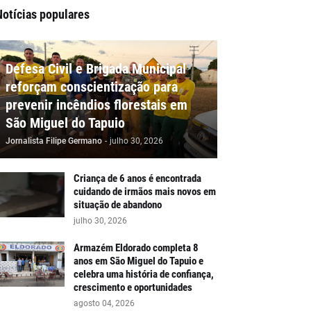
Notícias populares
Defesa Civil e Brigada Municipal
reforçam conscientização para
prevenir incêndios florestais em
São Miguel do Tapuio
Jornalista Filipe Germano
-
julho 30, 2026
Criança de 6 anos é encontrada
cuidando de irmãos mais novos em
situação de abandono
julho 30, 2026
Armazém Eldorado completa 8
anos em São Miguel do Tapuio e
celebra uma história de confiança,
crescimento e oportunidades
agosto 04, 2026