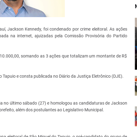
í, Jackson Kennedy, foi condenado por crime eleitoral. As ações
da na internet, ajuizadas pela Comissão Provisória do Partido
 10.000,00, somando as 3 ações que totalizam um montante de R$
o Tapuio e consta publicada no Diário da Justiça Eletrônico (DJE).
ia no último sábado (27) e homologou as candidaturas de Jackson
refeito, além dos postulantes ao Legislativo Municipal.
ona eleitoral de São Miguel do Tapuio, o pré-candidato do grupo de