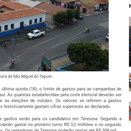
itura de São Miguel do Tapuio
na última quinta (18), o limite de gastos para as campanhas de
uí. As quantias estabelecidas pela corte eleitoral deverão ser
te as eleições de outubro. Os valores se referem a gastos
tos historicamente gastam cifras superiores ao declarado.
e gastos serão para os candidatos em Teresina. Segundo a
 poderão gastar no primeiro turno R$ 3,2 milhões e no segundo
es. Os vereadores de Teresina poderão gastar até R$ 308 mil.