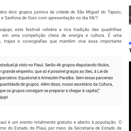
ados dois grupos juninos da cidade de São Miguel do Tapuio,
 e Sanfona de Ouro com apresentação no dia 04/7.
jupi, este festival celebra a rica tradição das quadrilhas
do em uma competição cheia de energia e cultura. É uma
s, trajes e coreografias que mantêm viva essa importante
tadual já visto no Piauí. Serão 46 grupos disputando títulos,
 grande empenho, que só é possível graças ao Siec, à Lei de
s parceiros: Equatorial e Armazém Paraíba. Sem essas parcerias
quantidade de grupos. Além disso, nosso secretário da Cultura,
ue os grupos consigam se preparar e chegar à capital,”
jupi.
auí é um evento totalmente gratuito e aberto à população. O
rno do Estado do Piauí, por meio da Secretaria de Estado da