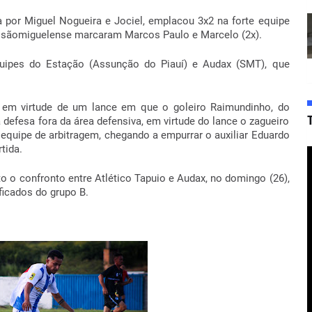
por Miguel Nogueira e Jociel, emplacou 3x2 na forte equipe
pe sãomiguelense marcaram Marcos Paulo e Marcelo (2x).
quipes do Estação (Assunção do Piauí) e Audax (SMT), que
a, em virtude de um lance em que o goleiro Raimundinho, do
 defesa fora da área defensiva, em virtude do lance o zagueiro
a equipe de arbitragem, chegando a empurrar o auxiliar Eduardo
rtida.
to o confronto entre Atlético Tapuio e Audax, no domingo (26),
ificados do grupo B.