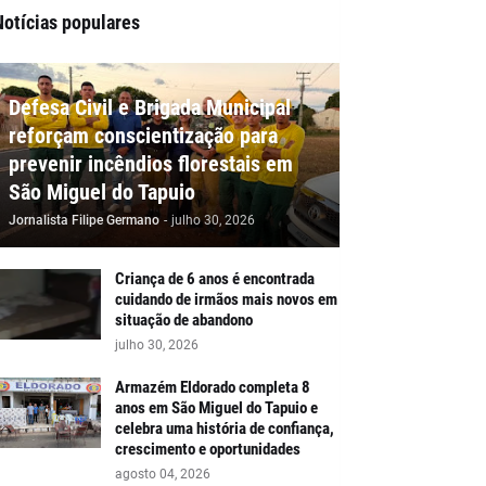
Notícias populares
Defesa Civil e Brigada Municipal
reforçam conscientização para
prevenir incêndios florestais em
São Miguel do Tapuio
Jornalista Filipe Germano
-
julho 30, 2026
Criança de 6 anos é encontrada
cuidando de irmãos mais novos em
situação de abandono
julho 30, 2026
Armazém Eldorado completa 8
anos em São Miguel do Tapuio e
celebra uma história de confiança,
crescimento e oportunidades
agosto 04, 2026