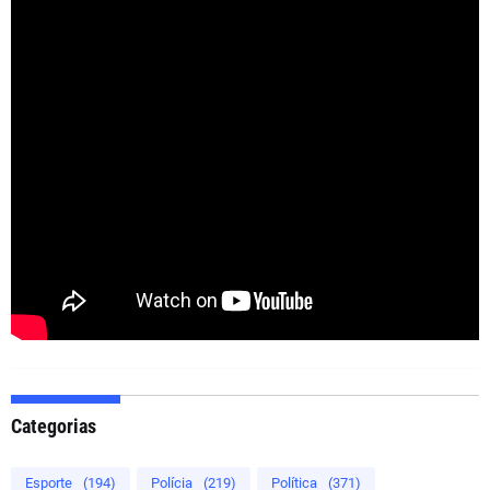
Categorias
Esporte
(194)
Polícia
(219)
Política
(371)